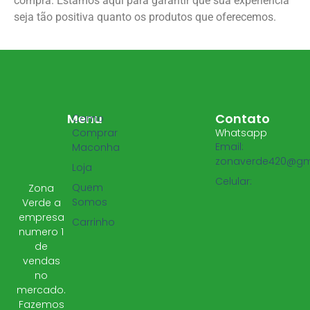
compra. Estamos aqui para garantir que sua experiência
seja tão positiva quanto os produtos que oferecemos.
Menu
Contato
Como
Comprar
Whatsapp
Email:
Maconha
zonaverde420@gm
Loja
Celular:
Quem
Zona
Somos
Verde a
empresa
Carrinho
numero 1
de
vendas
no
mercado.
Fazemos