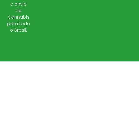
o envio
de
Cannabis
para todo
o Brasil.